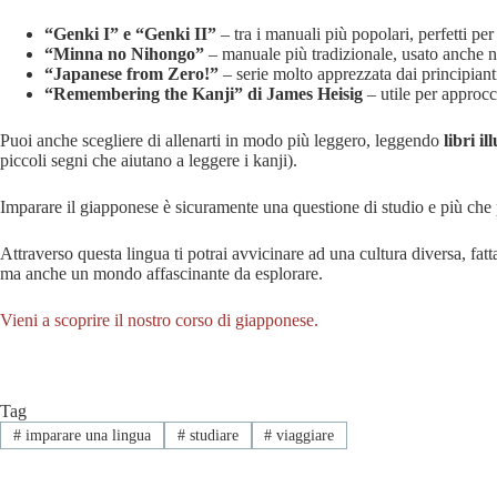
“Genki I” e “Genki II”
– tra i manuali più popolari, perfetti per
“Minna no Nihongo”
– manuale più tradizionale, usato anche n
“Japanese from Zero!”
– serie molto apprezzata dai principiant
“Remembering the Kanji” di James Heisig
– utile per approc
Puoi anche scegliere di allenarti in modo più leggero, leggendo
libri i
piccoli segni che aiutano a leggere i kanji).
Imparare il giapponese è sicuramente una questione di studio e più che p
Attraverso questa lingua ti potrai avvicinare ad una cultura diversa, fat
ma anche un mondo affascinante da esplorare.
Vieni a scoprire il nostro corso di giapponese.
Tag
#
imparare una lingua
#
studiare
#
viaggiare