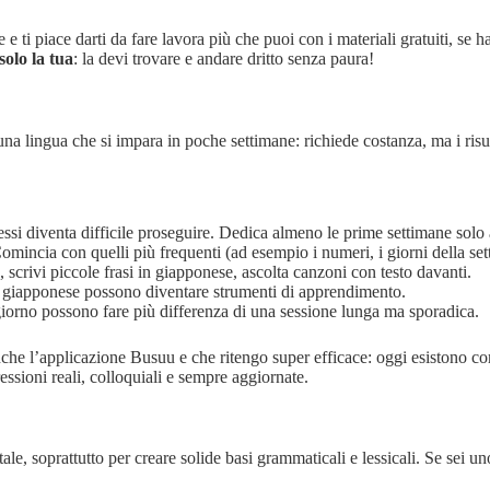
te e ti piace darti da fare lavora più che puoi con i materiali gratuiti, s
solo la tua
: la devi trovare e andare dritto senza paura!
na lingua che si impara in poche settimane: richiede costanza, ma i risul
essi diventa difficile proseguire. Dedica almeno le prime settimane solo
Comincia con quelli più frequenti (ad esempio i numeri, i giorni della set
a, scrivi piccole frasi in giapponese, ascolta canzoni con testo davanti.
 in giapponese possono diventare strumenti di apprendimento.
giorno possono fare più differenza di una sessione lunga ma sporadica.
che l’applicazione Busuu e che ritengo super efficace: oggi esistono co
ssioni reali, colloquiali e sempre aggiornate.
tale, soprattutto per creare solide basi grammaticali e lessicali. Se sei 