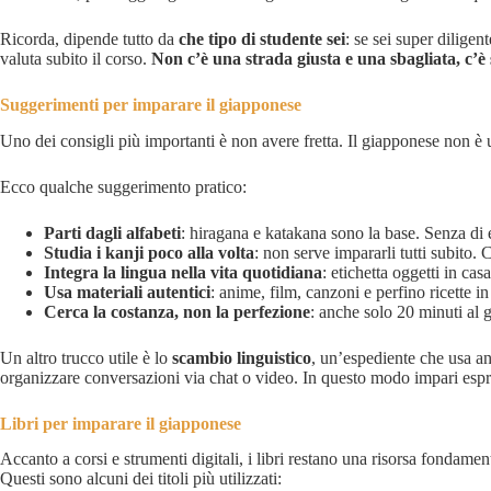
Ricorda, dipende tutto da
che tipo di studente sei
: se sei super diligen
valuta subito il corso.
Non c’è una strada giusta e una sbagliata, c’è 
Suggerimenti per imparare il giapponese
Uno dei consigli più importanti è non avere fretta. Il giapponese non è u
Ecco qualche suggerimento pratico:
Parti dagli alfabeti
: hiragana e katakana sono la base. Senza di 
Studia i kanji poco alla volta
: non serve impararli tutti subito. 
Integra la lingua nella vita quotidiana
: etichetta oggetti in cas
Usa materiali autentici
: anime, film, canzoni e perfino ricette
Cerca la costanza, non la perfezione
: anche solo 20 minuti al 
Un altro trucco utile è lo
scambio linguistico
, un’espediente che usa an
organizzare conversazioni via chat o video. In questo modo impari espre
Libri per imparare il giapponese
Accanto a corsi e strumenti digitali, i libri restano una risorsa fondamen
Questi sono alcuni dei titoli più utilizzati: