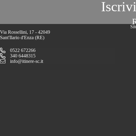
Iscriv
R
Si
Via Rossellini, 17 - 42049
Sant'Ilario d'Enza (RE)
0522 672266
340 6448315
info@itinere-sc.it