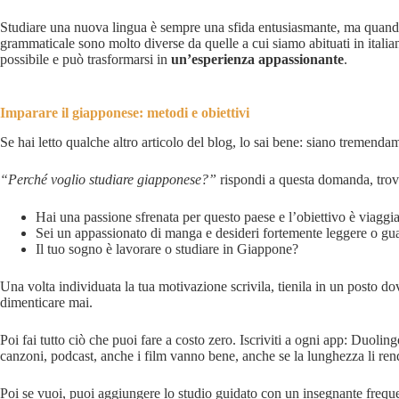
Studiare una nuova lingua è sempre una sfida entusiasmante, ma quando
grammaticale sono molto diverse da quelle a cui siamo abituati in itali
possibile e può trasformarsi in
un’esperienza appassionante
.
Imparare il giapponese: metodi e obiettivi
Se hai letto qualche altro articolo del blog, lo sai bene: siano tremendam
“Perché voglio studiare giapponese?”
rispondi a questa domanda, trova
Hai una passione sfrenata per questo paese e l’obiettivo è viaggia
Sei un appassionato di manga e desideri fortemente leggere o gua
Il tuo sogno è lavorare o studiare in Giappone?
Una volta individuata la tua motivazione scrivila, tienila in un posto d
dimenticare mai.
Poi fai tutto ciò che puoi fare a costo zero. Iscriviti a ogni app: Duol
canzoni, podcast, anche i film vanno bene, anche se la lunghezza li rend
Poi se vuoi, puoi aggiungere lo studio guidato con un insegnante frequ