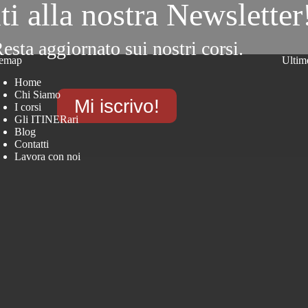
iti alla nostra Newsletter
esta aggiornato sui nostri corsi.
temap
Ultim
Home
Chi Siamo
Mi iscrivo!
I corsi
Gli ITINERari
Blog
Contatti
Lavora con noi