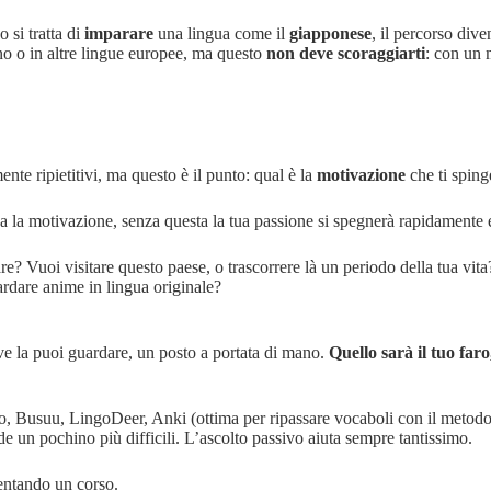
 si tratta di
imparare
una lingua come il
giapponese
, il percorso dive
ano o in altre lingue europee, ma questo
non deve scoraggiarti
: con un 
ente ripietitivi, ma questo è il punto: qual è la
motivazione
che ti sping
 la motivazione, senza questa la tua passione si spegnerà rapidamente e 
re? Vuoi visitare questo paese, o trascorrere là un periodo della tua vita
rdare anime in lingua originale?
ove la puoi guardare, un posto a portata di mano.
Quello sarà il tuo faro
ingo, Busuu, LingoDeer, Anki (ottima per ripassare vocaboli con il metod
e un pochino più difficili. L’ascolto passivo aiuta sempre tantissimo.
entando un corso.