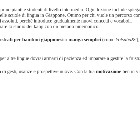
 principianti e studenti di livello intermedio. Ogni lezione include spiegaz
elle scuole di lingua in Giappone. Ottimo per chi vuole un percorso com
i assoluti, perché introduce gradualmente nuovi concetti e vocaboli.
ciare lo studio dei kanji con un metodo mnemonico.
llustrati per bambini giapponesi
o
manga semplici
(come
Yotsuba&!
)
er altre lingue dovrai armarti di pazienza ed imparare a gestire la frust
ta di gesti, usanze e prospettive nuove. Con la tua
motivazione
ben in vi