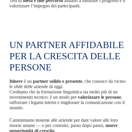
Test di
metà e fine percorso
aiutano a misurare i progressi e a
valorizzare l’impegno dei partecipanti.
UN PARTNER AFFIDABILE
PER LA CRESCITA DELLE
PERSONE
Itinere
è un
partner solido e presente
, che conosce da vicino
le sfide delle aziende di oggi.
Crediamo che la formazione linguistica sia molto più di un
investimento tecnico: è un modo per
valorizzare le persone
,
rafforzare i legami interni e migliorare la comunicazione con il
mondo.
Camminiamo insieme alle aziende per dare valore alle loro
risorse umane — e per costruire, passo dopo passo,
nuove
opportunità di crescita
.