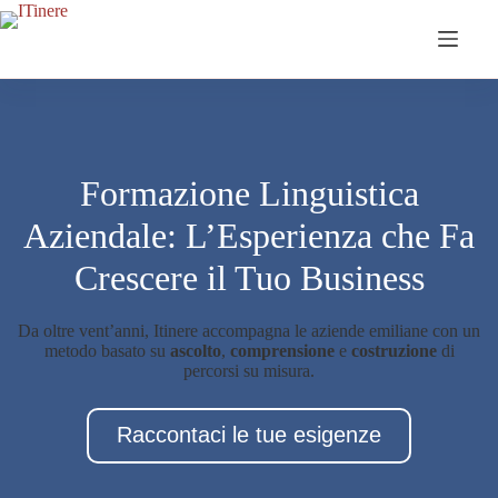
Salta
al
contenuto
Formazione Linguistica
Aziendale: L’Esperienza che Fa
Crescere il Tuo Business
Da oltre vent’anni, Itinere accompagna le aziende emiliane con un
metodo basato su
ascolto
,
comprensione
e
costruzione
di
percorsi su misura.
Raccontaci le tue esigenze