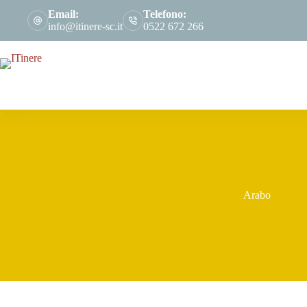
Salta
Email:
Telefono:
al
info@itinere-sc.it
0522 672 266
contenuto
Arabo