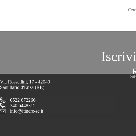
Nes
risul
Iscriv
R
Si
Via Rossellini, 17 - 42049
Sant'Ilario d'Enza (RE)
0522 672266
340 6448315
info@itinere-sc.it