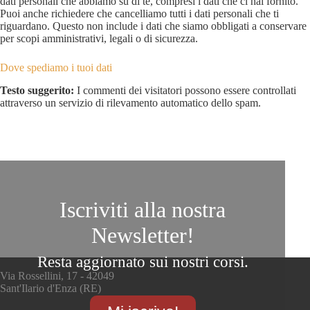
dati personali che abbiamo su di te, compresi i dati che ci hai fornito.
Puoi anche richiedere che cancelliamo tutti i dati personali che ti
riguardano. Questo non include i dati che siamo obbligati a conservare
per scopi amministrativi, legali o di sicurezza.
Dove spediamo i tuoi dati
Testo suggerito:
I commenti dei visitatori possono essere controllati
attraverso un servizio di rilevamento automatico dello spam.
Iscriviti alla nostra
Newsletter!
Resta aggiornato sui nostri corsi.
Via Rossellini, 17 - 42049
Sant'Ilario d'Enza (RE)