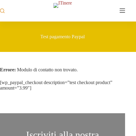
Salta
al
contenuto
Test pagamento Paypal
Errore:
Modulo di contatto non trovato.
[wp_paypal_checkout description=”test checkout product”
amount=”3.99″]
Iscriviti alla nostra