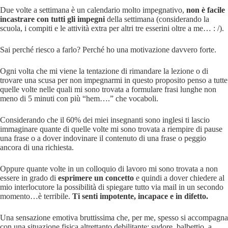
Due volte a settimana è un calendario molto impegnativo,
non è facile
incastrare con tutti gli impegni
della settimana (considerando la
scuola, i compiti e le attività extra per altri tre esserini oltre a me… : /).
Sai perché riesco a farlo? Perché ho una motivazione davvero forte.
Ogni volta che mi viene la tentazione di rimandare la lezione o di
trovare una scusa per non impegnarmi in questo proposito penso a tutte
quelle volte nelle quali mi sono trovata a formulare frasi lunghe non
meno di 5 minuti con più “hem….” che vocaboli.
Considerando che il 60% dei miei insegnanti sono inglesi ti lascio
immaginare quante di quelle volte mi sono trovata a riempire di pause
una frase o a dover indovinare il contenuto di una frase o peggio
ancora di una richiesta.
Oppure quante volte in un colloquio di lavoro mi sono trovata a non
essere in grado di
esprimere un concetto
e quindi a dover chiedere al
mio interlocutore la possibilità di spiegare tutto via mail in un secondo
momento…è terribile.
Ti senti impotente, incapace e in difetto.
Una sensazione emotiva bruttissima che, per me, spesso si accompagna
con una situazione fisica altrettanto debilitante: sudore, balbettio, a