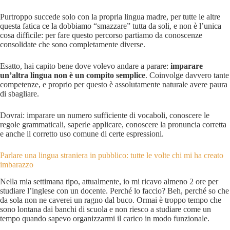
Purtroppo succede solo con la propria lingua madre, per tutte le altre
questa fatica ce la dobbiamo “smazzare” tutta da soli, e non è l’unica
cosa difficile: per fare questo percorso partiamo da conoscenze
consolidate che sono completamente diverse.
Esatto, hai capito bene dove volevo andare a parare:
imparare
un’altra lingua non è un compito semplice
. Coinvolge davvero tante
competenze, e proprio per questo è assolutamente naturale avere paura
di sbagliare.
Dovrai: imparare un numero sufficiente di vocaboli, conoscere le
regole grammaticali, saperle applicare, conoscere la pronuncia corretta
e anche il corretto uso comune di certe espressioni.
Parlare una lingua straniera in pubblico: tutte le volte chi mi ha creato
imbarazzo
Nella mia settimana tipo, attualmente, io mi ricavo almeno 2 ore per
studiare l’inglese con un docente. Perché lo faccio? Beh, perché so che
da sola non ne caverei un ragno dal buco. Ormai è troppo tempo che
sono lontana dai banchi di scuola e non riesco a studiare come un
tempo quando sapevo organizzarmi il carico in modo funzionale.