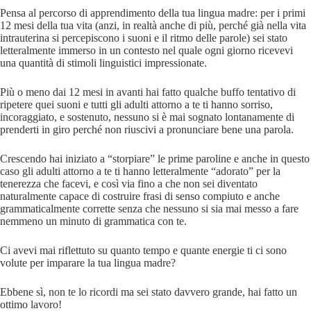
Pensa al percorso di apprendimento della tua lingua madre: per i primi
12 mesi della tua vita (anzi, in realtà anche di più, perché già nella vita
intrauterina si percepiscono i suoni e il ritmo delle parole) sei stato
letteralmente immerso in un contesto nel quale ogni giorno ricevevi
una quantità di stimoli linguistici impressionate.
Più o meno dai 12 mesi in avanti hai fatto qualche buffo tentativo di
ripetere quei suoni e tutti gli adulti attorno a te ti hanno sorriso,
incoraggiato, e sostenuto, nessuno si è mai sognato lontanamente di
prenderti in giro perché non riuscivi a pronunciare bene una parola.
Crescendo hai iniziato a “storpiare” le prime paroline e anche in questo
caso gli adulti attorno a te ti hanno letteralmente “adorato” per la
tenerezza che facevi, e così via fino a che non sei diventato
naturalmente capace di costruire frasi di senso compiuto e anche
grammaticalmente corrette senza che nessuno si sia mai messo a fare
nemmeno un minuto di grammatica con te.
Ci avevi mai riflettuto su quanto tempo e quante energie ti ci sono
volute per imparare la tua lingua madre?
Ebbene sì, non te lo ricordi ma sei stato davvero grande, hai fatto un
ottimo lavoro!