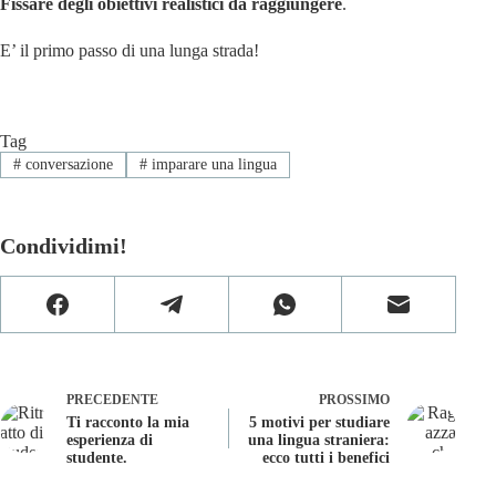
Fissare degli obiettivi realistici da raggiungere
.
E’ il primo passo di una lunga strada!
Tag
#
conversazione
#
imparare una lingua
Condividimi!
PRECEDENTE
PROSSIMO
Ti racconto la mia
5 motivi per studiare
esperienza di
una lingua straniera:
studente.
ecco tutti i benefici