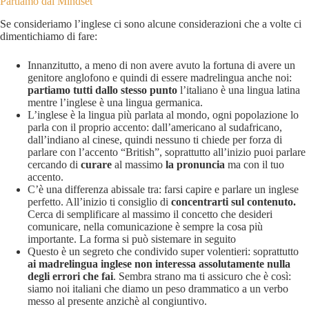
Partiamo dal Mindset
Se consideriamo l’inglese ci sono alcune considerazioni che a volte ci
dimentichiamo di fare:
Innanzitutto, a meno di non avere avuto la fortuna di avere un
genitore anglofono e quindi di essere madrelingua anche noi:
partiamo tutti dallo stesso punto
l’italiano è una lingua latina
mentre l’inglese è una lingua germanica.
L’inglese è la lingua più parlata al mondo, ogni popolazione lo
parla con il proprio accento: dall’americano al sudafricano,
dall’indiano al cinese, quindi nessuno ti chiede per forza di
parlare con l’accento “British”, soprattutto all’inizio puoi parlare
cercando di
curare
al massimo
la pronuncia
ma con il tuo
accento.
C’è una differenza abissale tra: farsi capire e parlare un inglese
perfetto. All’inizio ti consiglio di
concentrarti sul contenuto.
Cerca di semplificare al massimo il concetto che desideri
comunicare, nella comunicazione è sempre la cosa più
importante. La forma si può sistemare in seguito
Questo è un segreto che condivido super volentieri: soprattutto
ai madrelingua inglese non interessa assolutamente nulla
degli errori che fai
. Sembra strano ma ti assicuro che è così:
siamo noi italiani che diamo un peso drammatico a un verbo
messo al presente anzichè al congiuntivo.